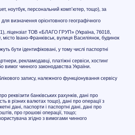
шет, ноутбук, персональний комп’ютер, тощо), за
я для визначення орієнтовного географічного
 1), ліцензіат ТОВ «БЛАГО ГРУП» (Україна, 76018,
, місто Івано-Франківськ, вулиця Василіянок, будинок
жуть бути ідентифіковані, у тому числі паспортні
артнери, рекламодавці, платіжні сервіси, хостинг
бо вимог чинного законодавства України.
блікового запису, належного функціонування сервісу
про реквізити банківських рахунків, дані про
ть в різних валютах тощо), дані про операції з
етні дані, паспорти і паспортні дані, дані про
штів, про грошові операції, тощо;
ї користувача згідно з вимогами чинного