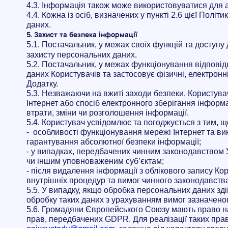
4.3. Інформація також може використовуватися для а
4.4. Кожна із осіб, визначених у пункті 2.6 цієї Пол
даних.
5. Захист та безпека інформації
5.1. Постачальник, у межах своїх функцій та доступу 
захисту персональних даних.
5.2. Постачальник,
у межах функціонування відповід
даних Користувачів та застосовує фізичні, електронн
Додатку.
5.3. Незважаючи на вжиті заходи безпеки, Користува
Інтернет або спосіб електронного зберігання інформ
втрати, зміни чи розголошення інформації.
5.4. Користувач усвідомлює та погоджується з тим, щ
-
особливості функціонування мережі Інтернет та в
гарантування абсолютної безпеки інформації;
- у випадках, передбачених чинним законодавством 
чи іншим уповноваженим суб’єктам;
- після видалення інформації з облікового запису Ко
внутрішніх процедур та вимог чинного законодавства
5.5. У випадку, якщо обробка персональних даних зд
обробку таких даних з урахуванням вимог зазначено
5.6. Громадяни Європейського Союзу мають право на
прав, передбачених GDPR. Для реалізації таких пра