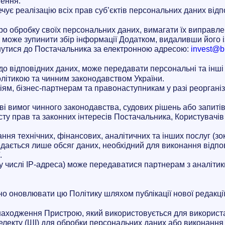
нення.
чує реалізацію всіх прав суб’єктів персональних даних відп
о обробку своїх персональних даних, вимагати їх виправлен
 може зупинити збір інформації Додатком, видаливши його і
рнутися до Постачальника за електронною адресою:
invest@b
до відповідних даних,
може передавати персональні та інші д
олітикою та чинним законодавством України.
м, бізнес-партнерам та правонаступникам у разі реорганізац
аві вимог чинного законодавства, судових рішень або запиті
сту прав та законних інтересів Постачальника, Користувачів 
ання технічних, фінансових, аналітичних та інших послуг (зо
едається лише обсяг даних, необхідний для виконання відпов
.
ому числі IP-адреса) може передаватися партнерам з аналіт
о оновлювати цю Політику шляхом публікації нової редакції
знаходження Пристрою, який використовується для використ
телекту (ШІ) для обробки персональних даних або виконання 