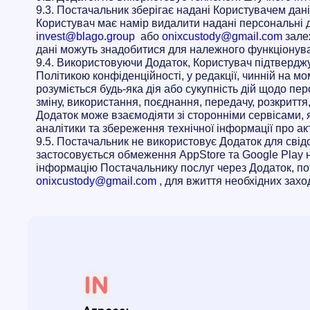
9.3. Постачальник зберігає надані Користувачем дан
Користувач має намір видалити надані персональні д
invest@blago.group
або
onixcustody@gmail.com
залеж
дані можуть знадобитися для належного функціонув
9.4. Використовуючи Додаток, Користувач підтвердж
Політикою конфіденційності, у редакції, чинній на м
розуміється будь-яка дія або сукупність дій щодо пе
зміну, використання, поєднання, передачу, розкриття
Додаток може взаємодіяти зі сторонніми сервісами, 
аналітики та збереження технічної інформації про ак
9.5. Постачальник не використовує Додаток для свідо
застосовується обмеження AppStore та Google Play 
інформацію Постачальнику послуг через Додаток, по
onixcustody@gmail.com
, для вжиття необхідних заход