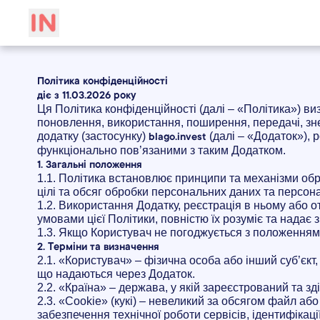
Політика конфіденційності
діє з 11.03.2026 року
Ця Політика конфіденційності (далі – «Політика») ви
поновлення, використання, поширення, передачі, з
додатку (застосунку)
(далі – «Додаток»), р
blago.invest
функціонально пов’язаними з таким Додатком.
1. Загальні положення
1.1. Політика встановлює принципи та механізми обр
цілі та обсяг обробки персональних даних та персона
1.2. Використання Додатку, реєстрація в ньому або
умовами цієї Політики, повністю їх розуміє та надає
1.3. Якщо Користувач не погоджується з положеннями
2. Терміни та визначення
2.1. «Користувач» – фізична особа або інший суб’єкт
що надаються через Додаток.
2.2. «Країна» – держава, у якій зареєстрований та зд
2.3. «Cookie» (кукі) – невеликий за обсягом файл аб
забезпечення технічної роботи сервісів, ідентифікаці