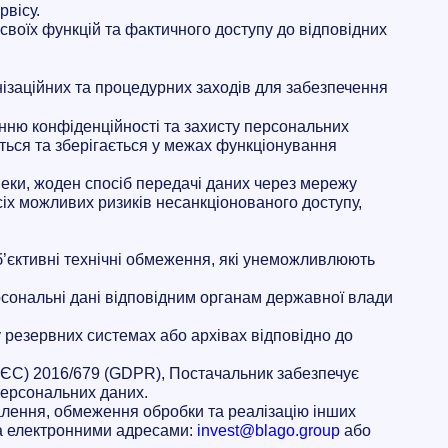
рвісу.
 своїх функцій та фактичного доступу до відповідних
нізаційних та процедурних заходів для забезпечення
нню конфіденційності та захисту персональних
ється та зберігається у межах функціонування
пеки, жоден спосіб передачі даних через мережу
сіх можливих ризиків несанкціонованого доступу,
’єктивні технічні обмеження, які унеможливлюють
рсональні дані відповідним органам державної влади
у резервних системах або архівах відповідно до
 (ЄС) 2016/679 (GDPR), Постачальник забезпечує
персональних даних.
алення, обмеження обробки та реалізацію інших
за електронними адресами:
invest@blago.group
або