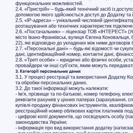
функціональних можливостей.
2.4. «Пристрій» – будь-який технічний засіб із дост
допомогою якого здійснюється доступ до Додатку та 
2.5. «IP-адреса» – унікальний числовий ідентифікат
розташування або технічних характеристик підключе
2.6. «Постачальник» – ліцензіар ТОВ «ІНТЕРЕСТ» (Укр
місто Івано-Франківськ, вулиця Євгена Коновальця, б
22), які відповідно до укладених між ними договорів
2.7. «Персональні дані» – будь-які відомості чи суку
дані, ідентифікаційний номер, контактні дані, фінан
2.8. «Треті особи» – юридичні або фізичні особи, уст
провайдери чи інші суб’єкти, яким можуть передават
3. Категорії персональних даних
3.1. У процесі реєстрації та використання Додатку 
та обробки персональних даних.
3.2. До такої інформації можуть належати:
- Ім'я, прізвище та по-батькові, номер телефону, еле
реквізити рахунків у цінних паперах (зарахування, сп
купівлі-продажу фінансових інструментів, кваліфікова
реєстраційний номер облікових карток платників под
- цифрові копії документів, що посвідчують особу (па
законодавства України;
- інформація про вид використання додатку (натискан