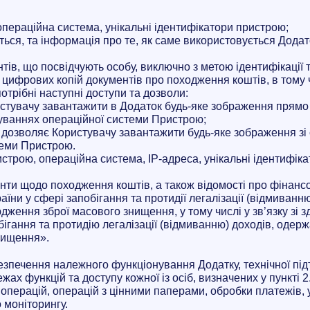
операційна система, унікальні ідентифікатори пристрою;
ються, та інформація про те, як саме використовується Додат
тів, що посвідчують особу, виключно з метою ідентифікації 
цифрових копій документів про походження коштів, в тому ч
трібні наступні доступи та дозволи:
истувачу завантажити в Додаток будь-яке зображення прямо
туваннях операційної системи Пристрою;
 дозволяє Користувачу завантажити будь-яке зображення зі 
теми Пристрою.
истрою, операційна система, IP-адреса, унікальні ідентифіка
енти щодо походження коштів, а також відомості про фінансо
ни у сфері запобігання та протидії легалізації (відмиван
ення зброї масового знищення, у тому числі у зв’язку зі з
обігання та протидію легалізації (відмиванню) доходів, од
нищення».
езпечення належного функціонування Додатку, технічної підт
ах функцій та доступу кожної із осіб, визначених у пункті 2
 операцій, операцій з цінними паперами, обробки платежів, 
 моніторингу.