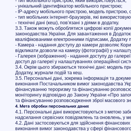
- тип мобільного пристрою, який використовується;
- унікальний ідентифікатор мобільного пристрою;
- IP-адресу мобільного пристрою, модель пристрою, 
- тип мобільних інтернет-браузерів, які використову
- технічні дані (кеш), пов'язані з діями в додатку.
3.3. Також можуть оброблятися цифрові копії докумен
законодавства України. Для завантаження в Додаток 
кваліфікованими електронними підписами, Додатку по
- Камера - надання доcтупу до камери дозволяє Кор
відкликати дозволи на камеру (фотографії) у налаш
- Галерея (зображення) - надання доступу до галереї
доступ до галереї у налаштуваннях операційної сис
3.4. Окрім цього збираються технічні дані: модель пр
Додатку, журнали подій та кеш.
3.5. Персональні дані, зокрема інформація та докум
виконання Постачальником вимог законодавства Украї
фінансуванню тероризму та фінансуванню розповсюдж
моніторингу відповідно до Закону України «Про зап
та фінансуванню розповсюдження зброї масового з
4. Мета обробки персональних даних
4.1. Персональні дані використовуються з метою заб
надсилання сервісних повідомлень та оновлень, у меж
4.2. Дані застосовуються для здійснення фінансових
виконання вимог законодавства у сфері фінансового