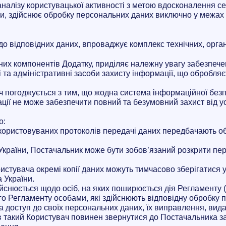
налізу користувацької активності з метою вдосконалення се
ітики, здійснює обробку персональних даних виключно у межах
до відповідних даних,
впроваджує комплекс технічних, орга
них компонентів Додатку, приділяє належну увагу забезпече
і та адміністративні засоби захисту інформації, що обробля
ч погоджується з тим, що жодна система інформаційної без
ації не може забезпечити повний та безумовний захист від у
о:
икористовуваних протоколів передачі даних передбачають об
України, Постачальник може бути зобов’язаний розкрити пе
ристувача окремі копії даних можуть тимчасово зберігатися 
 України.
ійснюється щодо осіб, на яких поширюється дія Регламенту
го Регламенту особами, які здійснюють відповідну обробку 
 доступ до своїх персональних даних, їх виправлення, вид
в такий Користувач повинен звернутися до Постачальника 