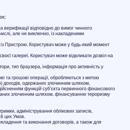
ок;
та верифікації відповідно до вимог чинного
ислі, але не виключно, із накладеними
 із Пристрою. Користувач може у будь-який момент
своєї галереї. Користувач може відкликати дозвіл на
тори, тип браузера, інформація про активність у
ві та грошові операції, обробляються з метою
ню) доходів, одержаних злочинним шляхом,
дійсненням функцій суб’єкта первинного фінансового
ержаних злочинним шляхом, фінансуванню тероризму
римки, адміністрування облікових записів,
.6 цих Умов.
укладення та виконання договорів, а також для