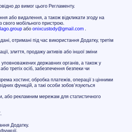
овідно до вимог цього Регламенту.
ня або видалення, а також відкликати згоду на
з свого мобільного пристрою.
lago.group
або
onixcustody@gmail.com
.
ані, отримані під час використання Додатку, третім
ії, злиття, продажу активів або іншої зміни
в уповноважених державних органів, а також у
або третіх осіб, забезпечення безпеки чи
крема хостинг, обробка платежів, операції з цінними
ідних функцій, а такі особи зобов’язуються
ики, або рекламним мережам для статистичного
.
ання Додатку.
функції.