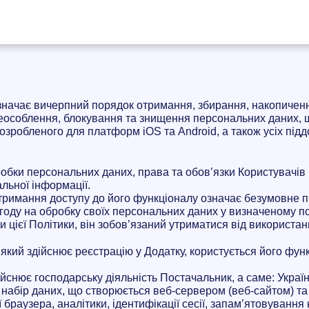
значає вичерпний порядок отримання, збирання, накопичення,
неособлення, блокування та знищення персональних даних, 
озробленого для платформ iOS та Android, а також усіх піддо
обки персональних даних, права та обов’язки Користувачів і
льної інформації.
 отримання доступу до його функціоналу означає безумовне 
 згоду на обробку своїх персональних даних у визначеному п
 цієї Політики, він зобов’язаний утриматися від використан
, який здійснює реєстрацію у Додатку, користується його фу
ійснює господарську діяльність Постачальник, а саме: Україн
о набір даних, що створюється веб-сервером (веб-сайтом) та
ї браузера, аналітики, ідентифікації сесії, запам’ятовуванн