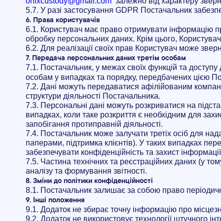
onixcustody@gmail.com
залежно від характеру звер
5.7. У разі застосування GDPR Постачальник забезпе
6. Права користувачів
6.1. Користувач має право отримувати інформацію пр
обробку персональних даних. Крім цього, Користувач
6.2. Для реалізації своїх прав Користувач може зве
7. Передача персональних даних третім особам
7.1. Постачальник, у межах своїх функцій та доступу 
особам у випадках та порядку, передбачених цією П
7.2. Дані можуть передаватися афілійованим компанія
структури діяльності Постачальника.
7.3. Персональні дані можуть розкриватися на підст
випадках, коли таке розкриття є необхідним для захи
запобігання протиправній діяльності.
7.4. Постачальник може залучати третіх осіб для над
паперами, підтримка клієнтів). У таких випадках пер
забезпечувати конфіденційність та захист інформації
7.5. Частина технічних та реєстраційних даних (у т
аналізу та формування звітності.
8. Зміни до політики конфіденційності
8.1. Постачальник залишає за собою право періодичн
9. Інші положення
9.1. Додаток не збирає точну інформацію про місце
9.2. Додаток не використовує технології штучного ін