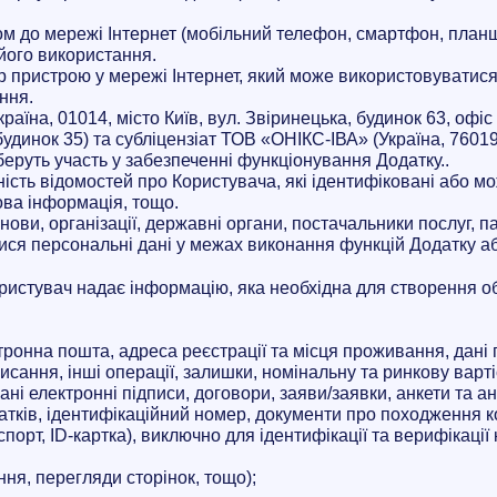
упом до мережі Інтернет (мобільний телефон, смартфон, план
його використання.
ор пристрою у мережі Інтернет, який може використовуватис
ння.
аїна, 01014, місто Київ, вул. Звіринецька, будинок 63, офіс
удинок 35) та субліцензіат ТОВ «ОНІКС-ІВА» (Україна, 76019
 беруть участь у забезпеченні функціонування Додатку..
пність відомостей про Користувача, які ідентифіковані або мо
сова інформація, тощо.
анови, організації, державні органи, постачальники послуг, п
ися персональні дані у межах виконання функцій Додатку а
Користувач надає інформацію, яка необхідна для створення о
ктронна пошта, адреса реєстрації та місця проживання, дані 
исання, інші операції, залишки, номінальну та ринкову вартіс
ні електронні підписи, договори, заяви/заявки, анкети та анк
атків, ідентифікаційний номер, документи про походження ко
спорт, ID-картка), виключно для ідентифікації та верифікаці
ня, перегляди сторінок, тощо);