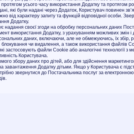
і протягом усього часу використання Додатку та протягом р
ані, які були надані через Додаток, Користувач повинен зв
но від характеру запиту та функцій відповідної особи. Зверн
ання Додатку.
ує надання своєї згоди на обробку персональних даних Пост
омент використання Додатку, з урахуванням можливих змін і
рсональних даних, включаючи, але не обмежуючись, їх збір, 
, блокування чи видалення, а також використання файлів Co
які застосовують файли Cookie або аналогічні технології з 
тивність Користувача.
мого збору даних про дітей, або для здійснення маркетингов
на завантаження Додатку дітьми. Якщо у Користувача є під
трібно звернутися до Постачальника послуг за електронно
ів.